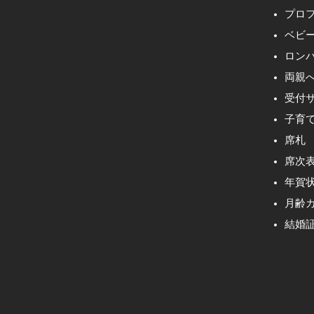
プロ
ベビ
ロン
両親
受付
子育
席札
席次
年賀
月齢
結婚