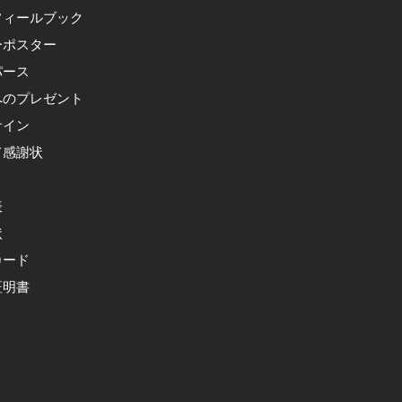
フィールブック
ーポスター
パース
へのプレゼント
サイン
て感謝状
表
状
カード
証明書