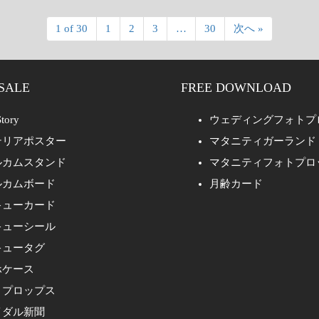
1 of 30
1
2
3
…
30
次へ »
SALE
FREE DOWNLOAD
tory
ウェディングフォトプ
テリアポスター
マタニティガーランド
ルカムスタンド
マタニティフォトプロ
ルカムボード
月齢カード
キューカード
キューシール
キュータグ
ホケース
トプロップス
イダル新聞