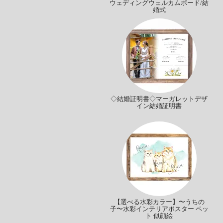
ウェディングウェルカムボード/結
婚式
◇結婚証明書◇マーガレットデザ
イン結婚証明書
【選べる水彩カラー】〜うちの
子〜水彩インテリアポスター ペッ
ト 似顔絵