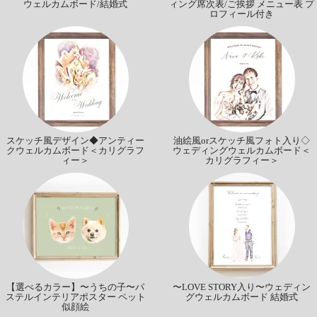
ウェルカムボード/結婚式
ィング席次表/ご挨拶 メニュー表 プ
ロフィール付き
スケッチ風デザイン◆アンティー
油絵風orスケッチ風フォト入り◇
クウェルカムボード＜カリグラフ
ウェディングウェルカムボード＜
ィー＞
カリグラフィー＞
【選べるカラー】〜うちの子〜パ
〜LOVE STORY入り〜ウェディン
ステルインテリアポスター ペット
グウェルカムボード 結婚式
似顔絵