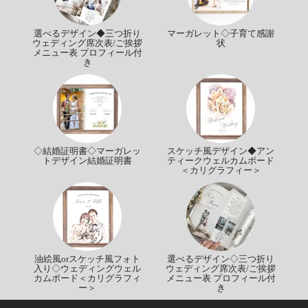
選べるデザイン◆三つ折り
マーガレット◇子育て感謝
ウェディング席次表/ご挨拶
状
メニュー表 プロフィール付
き
◇結婚証明書◇マーガレッ
スケッチ風デザイン◆アン
トデザイン結婚証明書
ティークウェルカムボード
＜カリグラフィー＞
油絵風orスケッチ風フォト
選べるデザイン◇三つ折り
入り◇ウェディングウェル
ウェディング席次表/ご挨拶
カムボード＜カリグラフィ
メニュー表 プロフィール付
ー＞
き