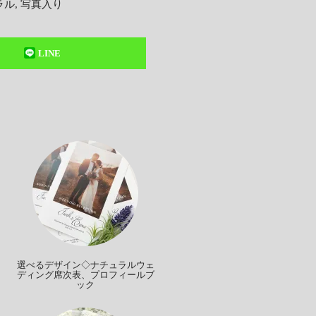
ラル
,
写真入り
LINE
選べるデザイン◇ナチュラルウェ
ディング席次表、プロフィールブ
ック