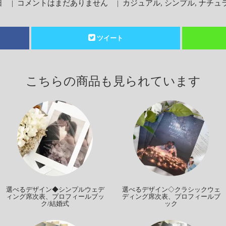
日
|
コメントはまだありません
|
カジュアル
,
シンプル
,
ナチュ
ツイート
こちらの商品も見られています
選べるデザイン◆シンプルウェデ
選べるデザイン◇クラシックウェ
ィング席次表、プロフィールブッ
ディング席次表、プロフィールブ
ク/結婚式
ック