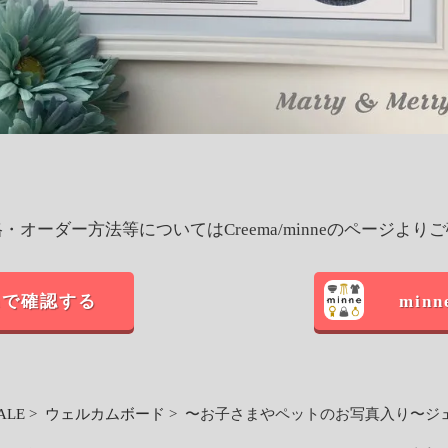
・オーダー方法等についてはCreema/minneのページより
maで確認する
min
ALE
>
ウェルカムボード
> 〜お子さまやペットのお写真入り〜ジ