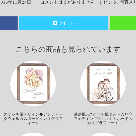
2016年11月24日
|
コメントはまだありません
|
ピンク
,
写真入
ツイート
こちらの商品も見られています
スケッチ風デザイン◆アンティー
油絵風orスケッチ風フォト入り◇
クウェルカムボード＜カリグラフ
ウェディングウェルカムボード＜
ィー＞
カリグラフィー＞