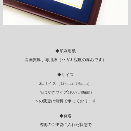
◆印刷用紙
高画質厚手専用紙（ハガキ程度の厚みです）
◆サイズ
2Lサイズ（127mm×178mm）
※はがきサイズ(100×148mm)
への変更は無料で承っております
◆発送
透明のOPP袋に入れた状態で