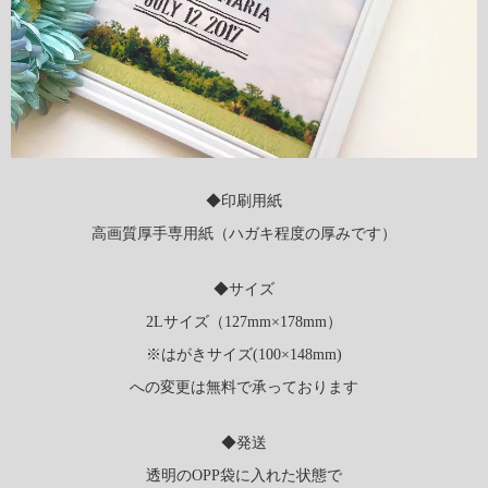
◆印刷用紙
高画質厚手専用紙（ハガキ程度の厚みです）
◆サイズ
2Lサイズ（127mm×178mm）
※はがきサイズ(100×148mm)
への変更は無料で承っております
◆発送
透明のOPP袋に入れた状態で