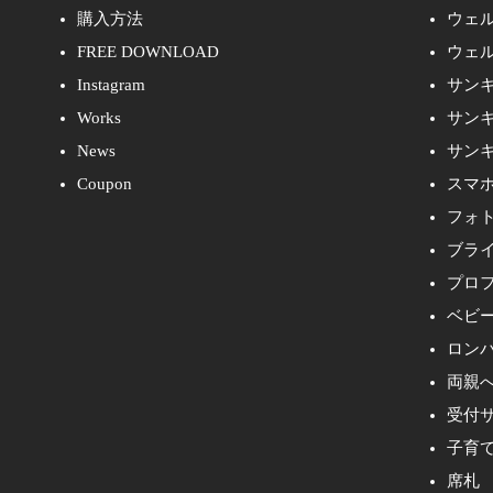
購入方法
ウェ
FREE DOWNLOAD
ウェ
Instagram
サン
Works
サン
News
サン
Coupon
スマ
フォ
ブラ
プロ
ベビ
ロン
両親
受付
子育
席札