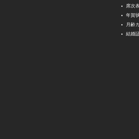
席次
年賀
月齢
結婚