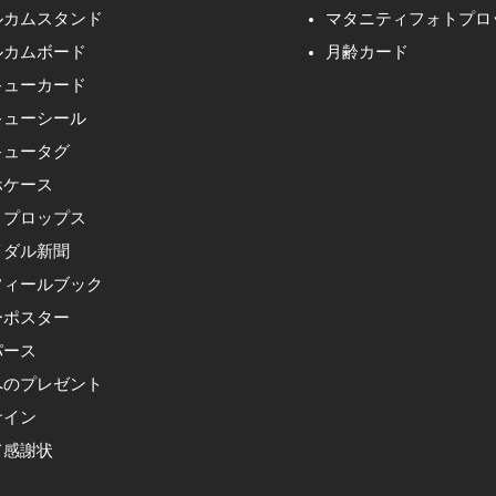
ルカムスタンド
マタニティフォトプロ
ルカムボード
月齢カード
キューカード
キューシール
キュータグ
ホケース
トプロップス
イダル新聞
フィールブック
ーポスター
パース
へのプレゼント
サイン
て感謝状