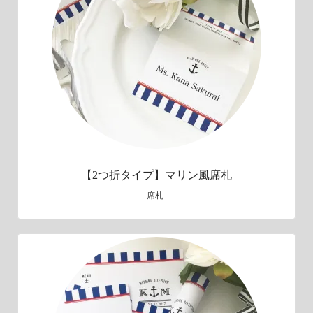
【2つ折タイプ】マリン風席札
席札