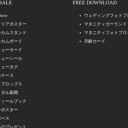
SALE
FREE DOWNLOAD
tory
ウェディングフォトプ
テリアポスター
マタニティガーランド
ルカムスタンド
マタニティフォトプロ
ルカムボード
月齢カード
キューカード
キューシール
キュータグ
ホケース
トプロップス
イダル新聞
フィールブック
ーポスター
パース
へのプレゼント