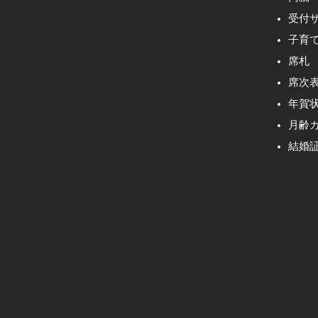
受付
子育
席札
席次
年賀
月齢
結婚