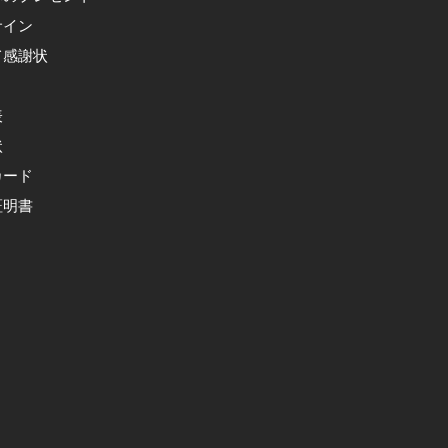
サイン
て感謝状
表
状
カード
証明書