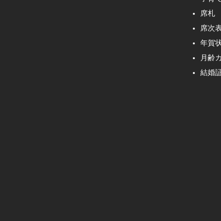
席札
席次
年賀
月齢
結婚