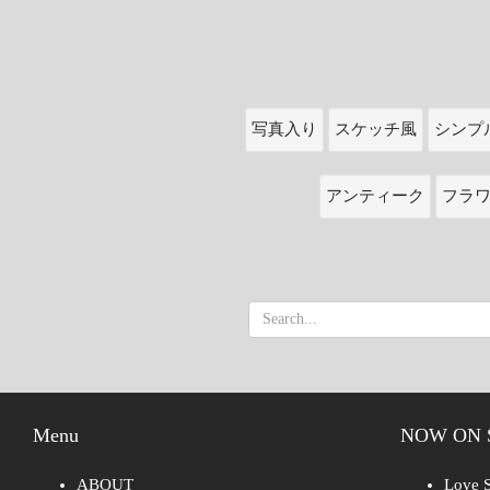
写真入り
スケッチ風
シンプ
アンティーク
フラ
Menu
NOW ON 
ABOUT
Love S