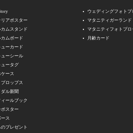
tory
ウェディングフォトプ
テリアポスター
マタニティガーランド
ルカムスタンド
マタニティフォトプロ
ルカムボード
月齢カード
キューカード
キューシール
キュータグ
ホケース
トプロップス
イダル新聞
フィールブック
ーポスター
パース
へのプレゼント