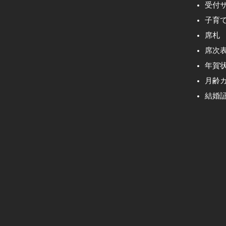
受付
子育
席札
席次
年賀
月齢
結婚