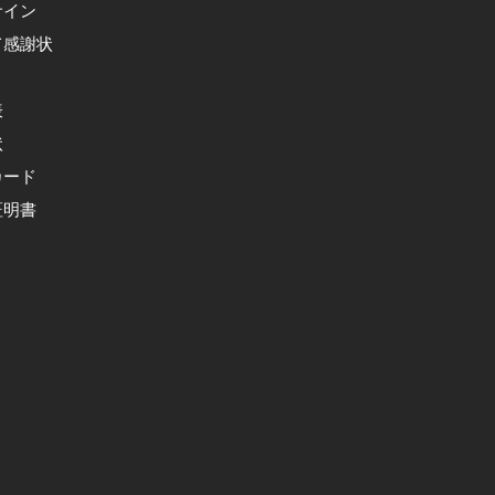
サイン
て感謝状
表
状
カード
証明書